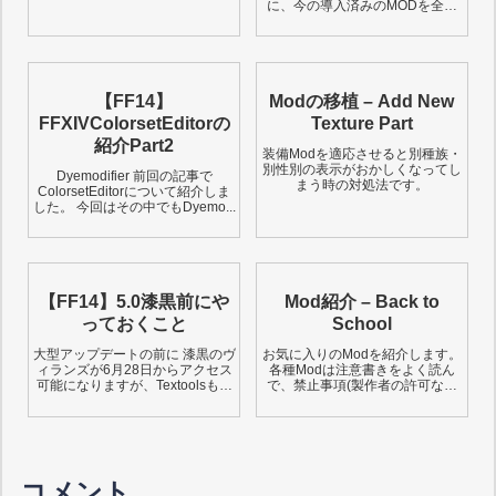
に、今の導入済みのMODを全て
Make Mod...
【FF14】
Modの移植 – Add New
FFXIVColorsetEditorの
Texture Part
紹介Part2
装備Modを適応させると別種族・
別性別の表示がおかしくなってし
Dyemodifier 前回の記事で
まう時の対処法です。
ColorsetEditorについて紹介しま
した。 今回はその中でもDyemo...
【FF14】5.0漆黒前にや
Mod紹介 – Back to
っておくこと
School
大型アップデートの前に 漆黒のヴ
お気に入りのModを紹介します。
ィランズが6月28日からアクセス
各種Modは注意書きをよく読ん
可能になりますが、Textoolsも機
で、禁止事項(製作者の許可なく
能しなくなる可能性...
他の人の依頼で有償で...
コメント