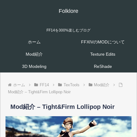
Folklore
FF14を300%楽しむブログ
ホーム
FFXIVのMODについて
Mod紹介
Texture Edits
3D Modeling
ReShade
ホーム
FF14
TexTools
Mod紹介
Mod紹介 – Tight&Firm Lollipop Noir
Mod紹介 – Tight&Firm Lollipop Noir